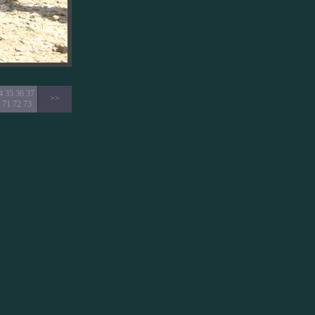
4
35
36
37
>>
71
72
73