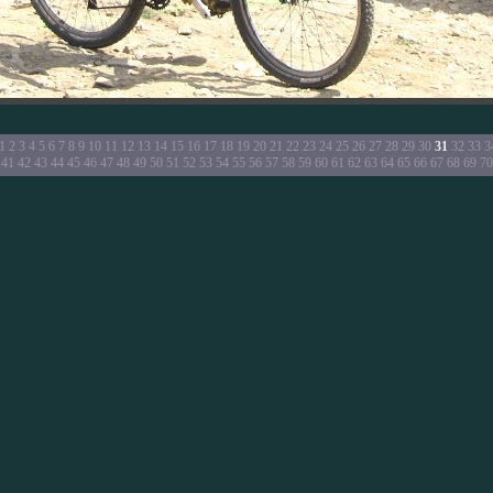
1
2
3
4
5
6
7
8
9
10
11
12
13
14
15
16
17
18
19
20
21
22
23
24
25
26
27
28
29
30
31
32
33
3
41
42
43
44
45
46
47
48
49
50
51
52
53
54
55
56
57
58
59
60
61
62
63
64
65
66
67
68
69
70