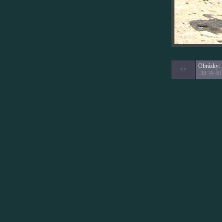
Obrázky:
<<
38
39
40