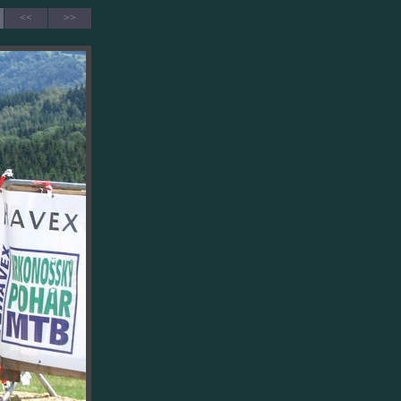
<<
>>